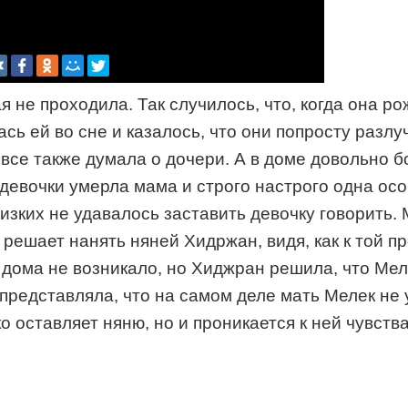
я не проходила. Так случилось, что, когда она 
сь ей во сне и казалось, что они попросту разлуч
все также думала о дочери. А в доме довольно б
 девочки умерла мама и строго настрого одна осо
изких не удавалось заставить девочку говорить. 
 решает нанять няней Хидржан, видя, как к той 
 дома не возникало, но Хиджран решила, что Мел
редставляла, что на самом деле мать Мелек не у
о оставляет няню, но и проникается к ней чувств