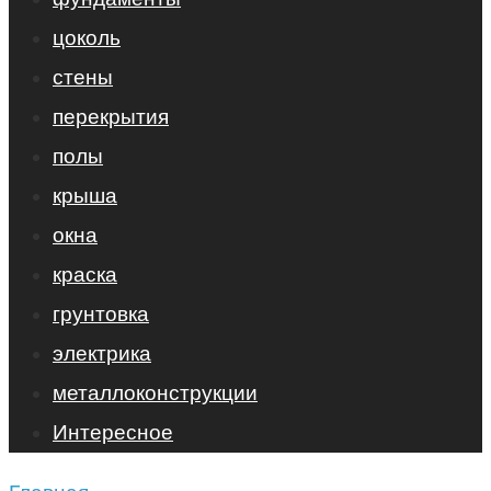
цоколь
стены
перекрытия
полы
крыша
окна
краска
грунтовка
электрика
металлоконструкции
Интересное