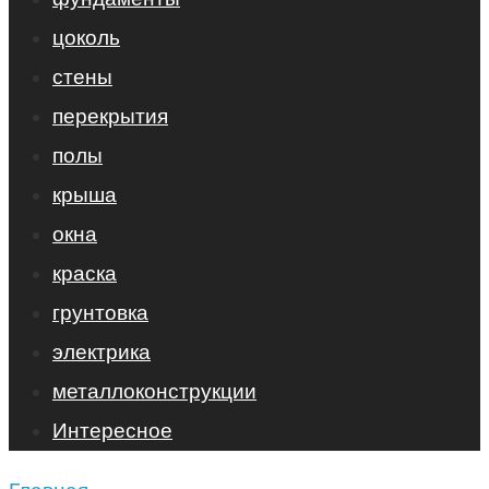
цоколь
стены
перекрытия
полы
крыша
окна
краска
грунтовка
электрика
металлоконструкции
Интересное