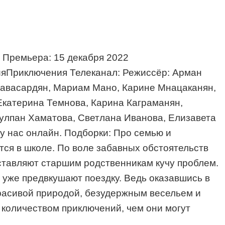
н Премьера: 15 декабря 2022
дияПриключения Телеканал: Режиссёр: Арман
Навасардян, Мариам Мано, Карине Мнацаканян,
Екатерина Темнова, Карина Каграманян,
улпан Хаматова, Светлана Иванова, Елизавета
у нас онлайн. Подборки: Про семью и
ся в школе. По воле забавных обстоятельств
оставляют старшим родственникам кучу проблем.
а уже предвкушают поездку. Ведь оказавшись в
красивой природой, безудержным весельем и
 количеством приключений, чем они могут