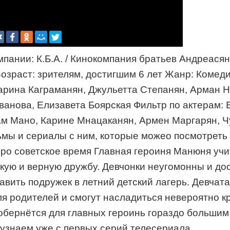
пании: К.Б.А. / Кинокомпания братьев Андреася
озраст: зрителям, достигшим 6 лет Жанр: Коме
Карина Каграманян, Джульетта Степанян, Арман 
анова, Елизавета Боярская Фильтр по актерам: 
м Мано, Карине Мнацаканян, Армен Маргарян, Ч
ьмы и сериалы с ним, которые можео посмотреть 
о советское время Главная героиня Манюня учит
епкую и верную дружбу. Девчонки неугомонны и д
авить подружек в летний детский лагерь. Девчат
ля родителей и смогут насладиться невероятно 
 обернётся для главных героинь гораздо большим
 узнаем уже с первых серий телесериала.