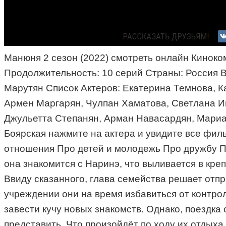
Манюня 2 сезон (2022) смотреть онлайн Киноком
Продолжительность: 10 серий Страны: Россия В
Марутян Список Актеров: Екатерина Темнова, 
Армен Маргарян, Чулпан Хаматова, Светлана Ив
Джульетта Степанян, Арман Навасардян, Мариа
Боярская нажмите на актера и увидите все фил
отношения Про детей и молодежь Про дружбу Пр
она знакомится с Наринэ, что выливается в кр
Ввиду сказанного, глава семейства решает отпр
учреждении они на время избавиться от контро
завести кучу новых знакомств. Однако, поездка
представить. Что произойдёт по ходу их отдыха