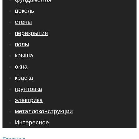
цоколь
стены
перекрытия
полы
крыша
окна
краска
грунтовка
электрика
металлоконструкции
Интересное