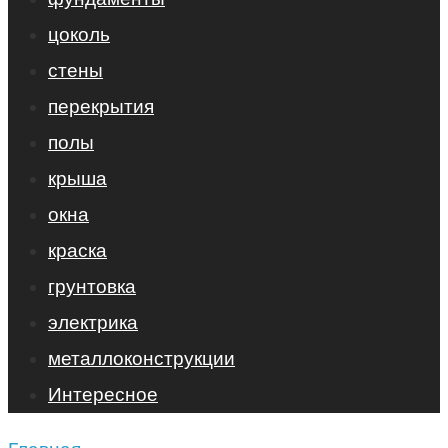
цоколь
стены
перекрытия
полы
крыша
окна
краска
грунтовка
электрика
металлоконструкции
Интересное