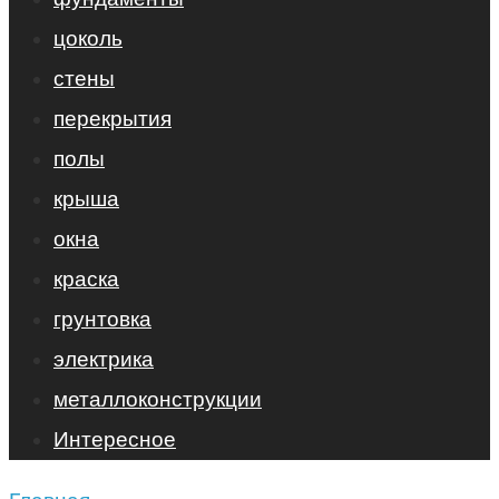
цоколь
стены
перекрытия
полы
крыша
окна
краска
грунтовка
электрика
металлоконструкции
Интересное