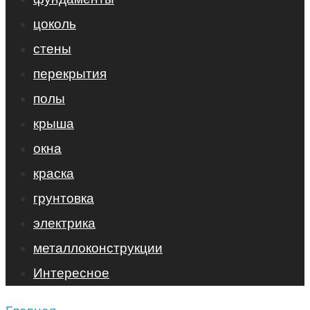
цоколь
стены
перекрытия
полы
крыша
окна
краска
грунтовка
электрика
металлоконструкции
Интересное