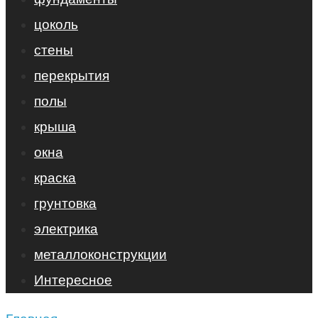
цоколь
стены
перекрытия
полы
крыша
окна
краска
грунтовка
электрика
металлоконструкции
Интересное