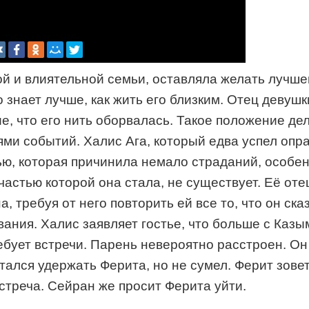
ой и влиятельной семьи, оставляла желать лучш
 знает лучше, как жить его близким. Отец девушк
, что его нить оборвалась. Такое положение дел 
ями событий. Халис Ага, который едва успел оп
ью, которая причинила немало страданий, особен
частью которой она стала, не существует. Её отец
, требуя от него повторить ей все то, что он с
вания. Халис заявляет гостье, что больше с Казы
ребует встречи. Парень невероятно расстроен. О
тался удержать Ферита, но не сумел. Ферит зовет
встреча. Сейран же просит Ферита уйти.