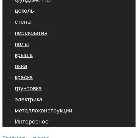
цоколь
стены
перекрытия
полы
крыша
окна
краска
грунтовка
электрика
металлоконструкции
Интересное