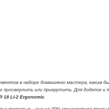
ументов в наборе домашнего мастера, каким бы
о просверлить или прикрутить. Для доделок и 
 18 LI-2 Ergonomic
.
ю и легкостью – она на 20% миниатюрнее преды