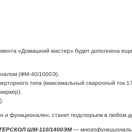
умента «Домашний мастер» будет дополнена еще
налом (ФМ-40/1000Э).
рторного типа (максимальный сварочный ток 17
маркер).
).
 и функционален, станет подспорьем в любом де
ТЕРСКОЛ ШМ-110/1400ЭМ
— многофункциональ