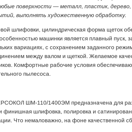
юбые поверхности — металл, пластик, дерево
рытий, выполнять художественную обработку.
овой шлифовки, цилиндрическая форма щеток обе
особенностью машинки является плавный пуск, за
льких вариациях, с сохранением заданного режи
инением между валом и щеткой. Желаемое качес
иков. Комфортные рабочие условия обеспечиваю
тельного пылесоса.
СОКОЛ ШМ-110/1400ЭМ предназначена для разл
я и финишная шлифовка, полировка и сатинирова
ации. Что немаловажно, на фоне качественной с