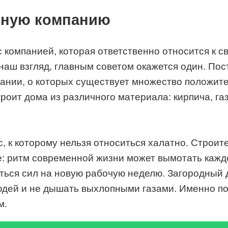
ьную компанию
с компанией, которая ответственно относится к с
а наш взгляд, главным советом окажется один. П
омпании, о которых существует множество положи
строит дома из различного материала: кирпича, г
, к которому нельзя относиться халатно. Строи
е: ритм современной жизни может вымотать каждо
ться сил на новую рабочую неделю. Загородный 
 людей и не дышать выхлопными газами. Именно 
м.