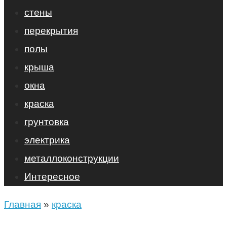
стены
перекрытия
полы
крыша
окна
краска
грунтовка
электрика
металлоконструкции
Интересное
Главная
»
краска