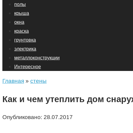
полы
крыша
окна
краска
грунтовка
электрика
металлоконструкции
Интересное
Главная
»
стены
Как и чем утеплить дом снару
Опубликовано:
28.07.2017