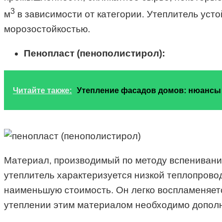
3
м
в зависимости от категории. Утеплитель уст
морозостойкостью.
Пенопласт (пенополистирол):
Читайте также:
Утепление фасадов домов: нюансы
Материал, производимый по методу вспенивания
утеплитель характеризуется низкой теплопровод
наименьшую стоимость. Он легко воспламеняет
утеплении этим материалом необходимо дополн