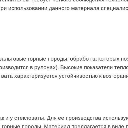
 При использовании данного материала специали
азальтовые горные породы, обработка которых п
оизводится в рулонах). Высокие показатели тепл
 вата характеризуется устойчивостью к возгоран
как и у стекловаты. Для ее производства исполь
орные породы. Материал предлагается в виде пл