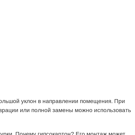
большой уклон в направлении помещения. При
таврации или полной замены можно использовать
урки. Почему гипсокартон? Его монтаж может