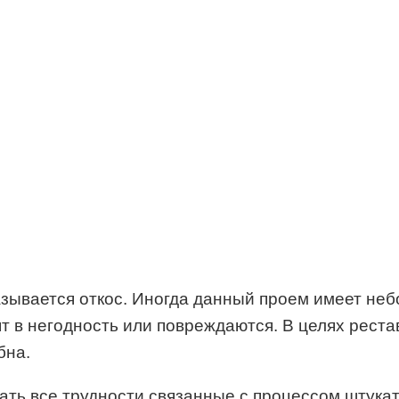
азывается откос. Иногда данный проем имеет не
ят в негодность или повреждаются. В целях рес
бна.
ть все трудности связанные с процессом штукат