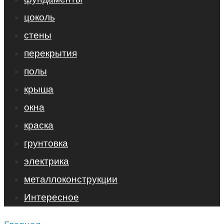
цоколь
стены
перекрытия
полы
крыша
окна
краска
грунтовка
электрика
металлоконструкции
Интересное