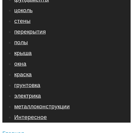
цоколь
стены
перекрытия
полы
крыша
окна
краска
грунтовка
электрика
металлоконструкции
Интересное