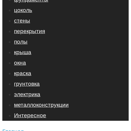
цоколь
стены
перекрытия
полы
крыша
окна
краска
грунтовка
электрика
металлоконструкции
Интересное