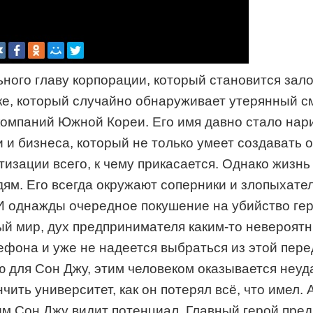
ного главу корпорации, который становится зало
е, который случайно обнаруживает утерянный с
компаний Южной Кореи. Его имя давно стало нар
 бизнеса, который не только умеет создавать от
тизации всего, к чему прикасается. Однако жизн
м. Его всегда окружают соперники и злопыхатели
однажды очередное покушение на убийство геро
ный мир, дух предпринимателя каким-то невероят
она и уже не надеется выбраться из этой перед
 для Сон Джу, этим человеком оказывается неуд
чить университет, как он потерял всё, что имел.
им Сон Джу видит потенциал. Главный герой пред