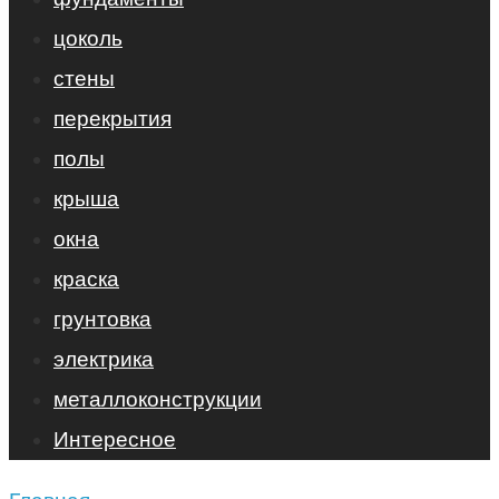
цоколь
стены
перекрытия
полы
крыша
окна
краска
грунтовка
электрика
металлоконструкции
Интересное