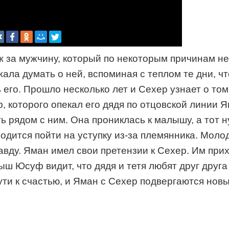
за мужчину, который по некоторым причинам не 
ала думать о ней, вспоминая с теплом те дни, чт
 его. Прошло несколько лет и Сехер узнает о том,
 которого опекал его дядя по отцовской линии Я
рядом с ним. Она прониклась к малышу, а тот ну
ходится пойти на уступку из-за племянника. Мол
авду. Яман имел свои претензии к Сехер. Им пр
 Юсуф видит, что дядя и тетя любят друг друга и
ути к счастью, и Яман с Сехер подвергаются нов