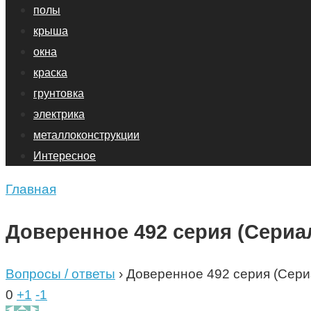
полы
крыша
окна
краска
грунтовка
электрика
металлоконструкции
Интересное
Главная
Доверенное 492 серия (Сериал
Вопросы / ответы
›
Доверенное 492 серия (Сери
0
+1
-1