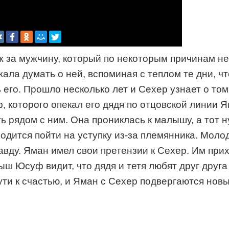
за мужчину, который по некоторым причинам не 
ала думать о ней, вспоминая с теплом те дни, чт
 его. Прошло несколько лет и Сехер узнает о том,
 которого опекал его дядя по отцовской линии Я
рядом с ним. Она прониклась к малышу, а тот ну
ходится пойти на уступку из-за племянника. Мол
авду. Яман имел свои претензии к Сехер. Им пр
 Юсуф видит, что дядя и тетя любят друг друга и
ути к счастью, и Яман с Сехер подвергаются нов