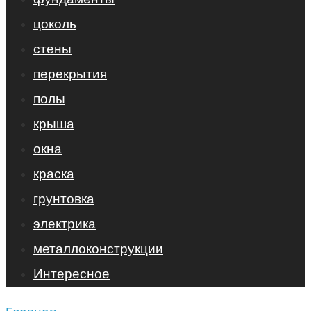
цоколь
стены
перекрытия
полы
крыша
окна
краска
грунтовка
электрика
металлоконструкции
Интересное