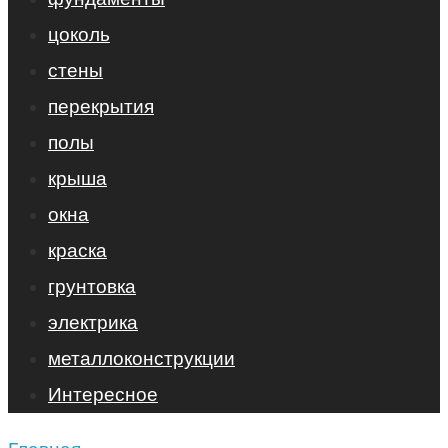
цоколь
стены
перекрытия
полы
крыша
окна
краска
грунтовка
электрика
металлоконструкции
Интересное