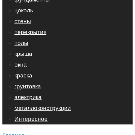
цоколь
стены
перекрытия
полы
крыша
окна
краска
грунтовка
электрика
металлоконструкции
Интересное