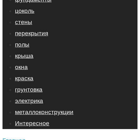
цоколь
стены
перекрытия
полы
крыша
окна
краска
грунтовка
электрика
металлоконструкции
Интересное