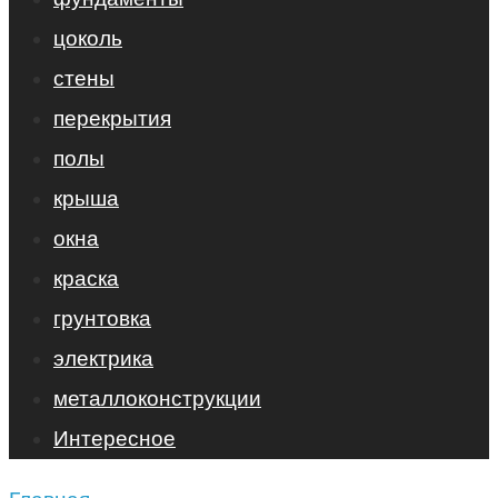
цоколь
стены
перекрытия
полы
крыша
окна
краска
грунтовка
электрика
металлоконструкции
Интересное