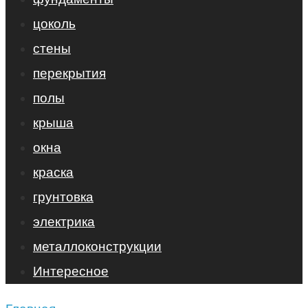
цоколь
стены
перекрытия
полы
крыша
окна
краска
грунтовка
электрика
металлоконструкции
Интересное