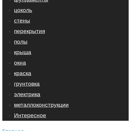
цоколь
стены
перекрытия
полы
крыша
окна
краска
грунтовка
электрика
металлоконструкции
Интересное