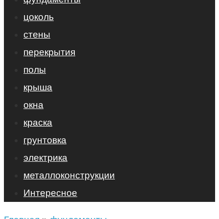
цоколь
стены
перекрытия
полы
крыша
окна
краска
грунтовка
электрика
металлоконструкции
Интересное