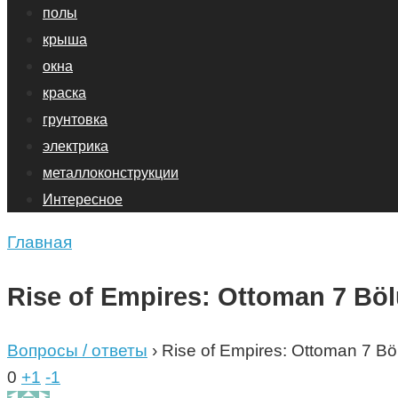
полы
крыша
окна
краска
грунтовка
электрика
металлоконструкции
Интересное
Главная
Rise of Empires: Ottoman 7 Böl
Вопросы / ответы
›
Rise of Empires: Ottoman 7 Böl
0
+1
-1