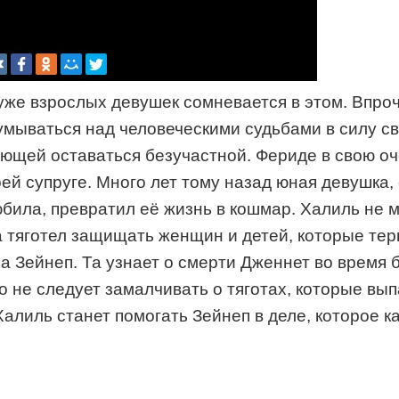
 уже взрослых девушек сомневается в этом. Впро
умываться над человеческими судьбами в силу с
яющей оставаться безучастной. Фериде в свою оче
ей супруге. Много лет тому назад юная девушка,
била, превратил её жизнь в кошмар. Халиль не м
 тяготел защищать женщин и детей, которые терп
а Зейнеп. Та узнает о смерти Дженнет во время 
то не следует замалчивать о тяготах, которые в
 Халиль станет помогать Зейнеп в деле, которое 