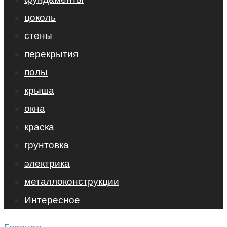
цоколь
стены
перекрытия
полы
крыша
окна
краска
грунтовка
электрика
металлоконструкции
Интересное