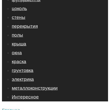
цоколь
стены
перекрытия
полы
крыша
окна
краска
грунтовка
электрика
металлоконструкции
Интересное