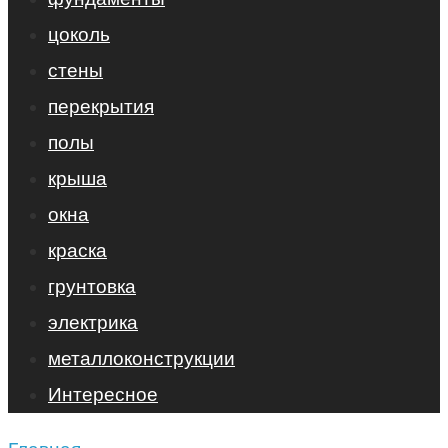
цоколь
стены
перекрытия
полы
крыша
окна
краска
грунтовка
электрика
металлоконструкции
Интересное