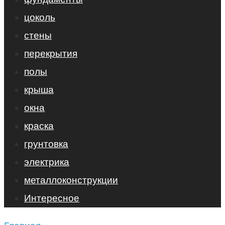
цоколь
стены
перекрытия
полы
крыша
окна
краска
грунтовка
электрика
металлоконструкции
Интересное