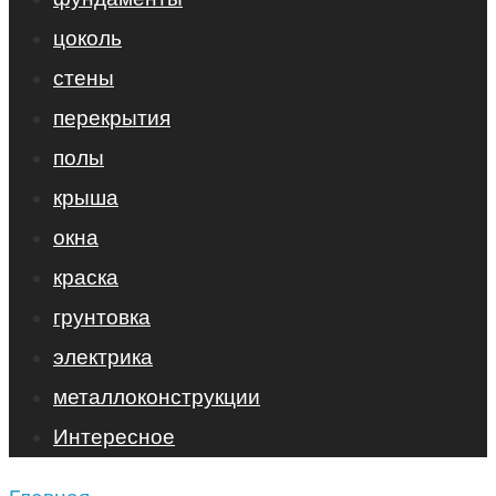
цоколь
стены
перекрытия
полы
крыша
окна
краска
грунтовка
электрика
металлоконструкции
Интересное