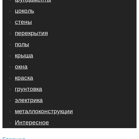
цоколь
стены
перекрытия
полы
крыша
окна
краска
грунтовка
электрика
металлоконструкции
Интересное