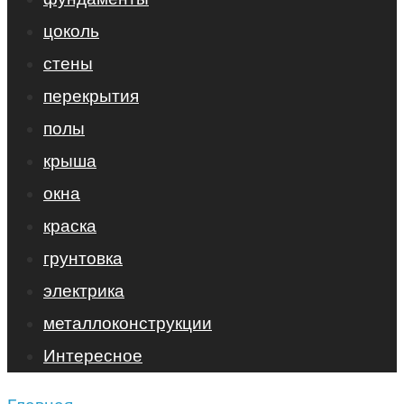
цоколь
стены
перекрытия
полы
крыша
окна
краска
грунтовка
электрика
металлоконструкции
Интересное