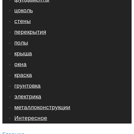
цоколь
стены
перекрытия
полы
крыша
окна
краска
грунтовка
электрика
металлоконструкции
Интересное