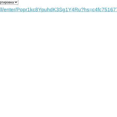
poll/enter/Popr1kc8YpuhdK3Sg1Y4Ru?hs=c4fc7516