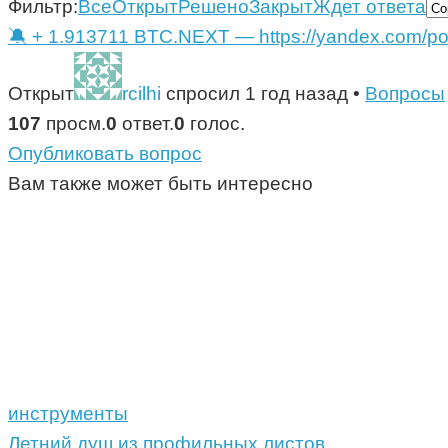
Фильтр:
Все
Открыт
Решено
Закрыт
Ждет ответа
🔕 + 1.913711 BTC.NEXT — https://yandex.com/
Открыт
rcilhi
спросил 1 год назад
•
Вопросы
107
просм.
0
ответ.
0
голос.
Опубликовать вопрос
Вам также может быть интересно
инструменты
Летний душ из профильных листов