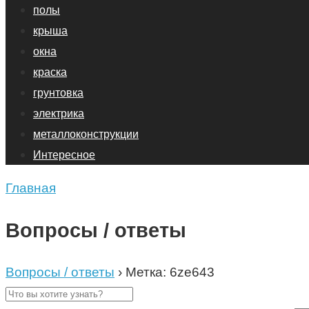
полы
крыша
окна
краска
грунтовка
электрика
металлоконструкции
Интересное
Главная
Вопросы / ответы
Вопросы / ответы
›
Метка: 6ze643