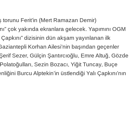
miş torunu Ferit’in (Mert Ramazan Demir)
pkını” çok yakında ekranlara gelecek. Yapımını OGM
 Çapkını” dizisinin dün akşam yayınlanan ilk
Gaziantepli Korhan Ailesi’nin başından geçenler
Şerif Sezer, Gülçin Şantırcıoğlu, Emre Altuğ, Gözde
Polatoğulları, Sezin Bozacı, Yiğit Tuncay, Buçe
ğini Burcu Alptekin’in üstlendiği Yalı Çapkını’nın