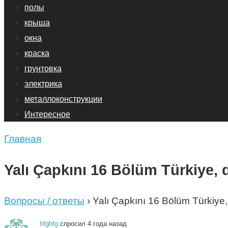
полы
крыша
окна
краска
грунтовка
электрика
металлоконструкции
Интересное
Главная
Yalı Çapkını 16 Bölüm Türkiye, 
Вопросы / ответы
›
Yalı Çapkını 16 Bölüm Türkiye,
hfghfg
спросил 4 года назад