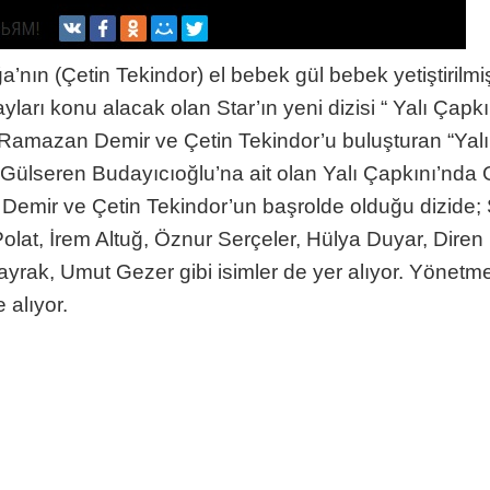
ğa’nın (Çetin Tekindor) el bebek gül bebek yetiştiril
yları konu alacak olan Star’ın yeni dizisi “ Yalı Ça
t Ramazan Demir ve Çetin Tekindor’u buluşturan “Yalı
 Gülseren Budayıcıoğlu’na ait olan Yalı Çapkını’nda 
Demir ve Çetin Tekindor’un başrolde olduğu dizide; 
lat, İrem Altuğ, Öznur Serçeler, Hülya Duyar, Diren 
k, Umut Gezer gibi isimler de yer alıyor. Yönetmenli
alıyor.