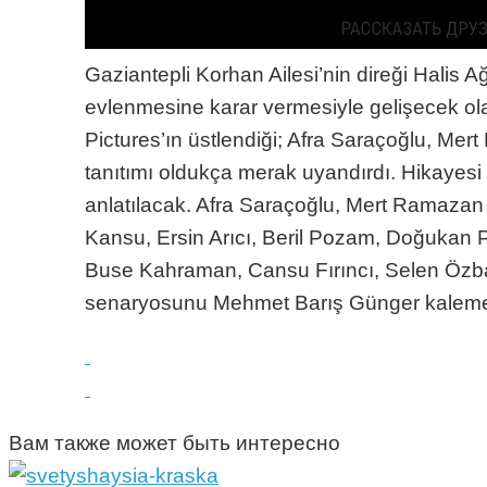
Gaziantepli Korhan Ailesi’nin direği Halis A
evlenmesine karar vermesiyle gelişecek ola
Pictures’ın üstlendiği; Afra Saraçoğlu, Mer
tanıtımı oldukça merak uyandırdı. Hikayesi
anlatılacak. Afra Saraçoğlu, Mert Ramazan 
Kansu, Ersin Arıcı, Beril Pozam, Doğukan Po
Buse Kahraman, Cansu Fırıncı, Selen Özbayra
senaryosunu Mehmet Barış Günger kaleme 
Вам также может быть интересно