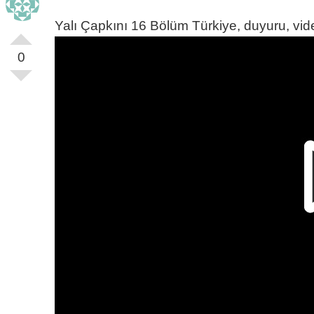
Yalı Çapkını 16 Bölüm Türkiye, duyuru, vide
0