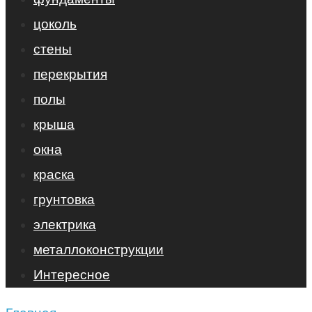
цоколь
стены
перекрытия
полы
крыша
окна
краска
грунтовка
электрика
металлоконструкции
Интересное