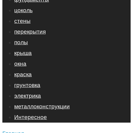
цоколь
стены
перекрытия
полы
крыша
окна
краска
грунтовка
электрика
металлоконструкции
Интересное