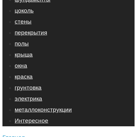
цоколь
стены
перекрытия
полы
крыша
окна
краска
грунтовка
электрика
металлоконструкции
Интересное