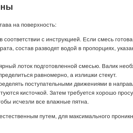
ены
тава на поверхность:
в соответствии с инструкцией. Если смесь готов
ата, состав разводят водой в пропорциях, указа
ярный лоток подготовленной смесью. Валик необх
спределиться равномерно, а излишки стекут.
пределять поступательными движениями в направл
нтуются кисточкой. Затем требуется хорошо прос
тобы исчезли все влажные пятна.
стественным путем, для максимального проникно