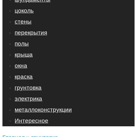
цоколь
стены
перекрытия
полы
крыша
окна
краска
грунтовка
электрика
металлоконструкции
Интересное