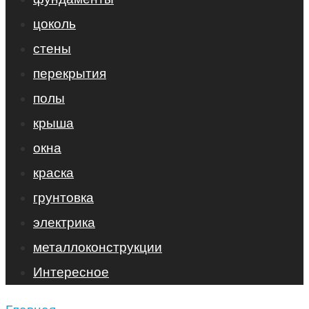
цоколь
стены
перекрытия
полы
крыша
окна
краска
грунтовка
электрика
металлоконструкции
Интересное