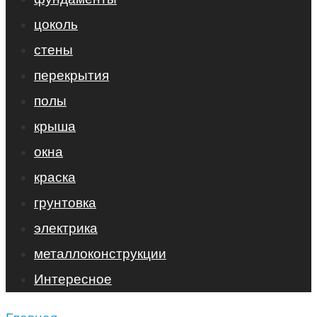
цоколь
стены
перекрытия
полы
крыша
окна
краска
грунтовка
электрика
металлоконструкции
Интересное